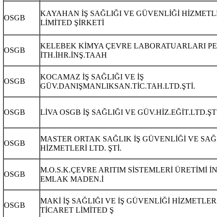
KAYAHAN İŞ SAĞLIĞI VE GÜVENLİĞİ HİZMETL
OSGB
LİMİTED ŞİRKETİ
KELEBEK KİMYA ÇEVRE LABORATUARLARI PE
OSGB
İTH.İHR.İNŞ.TAAH
KOCAMAZ İŞ SAĞLIĞI VE İŞ
OSGB
GÜV.DANIŞMANLIKSAN.TİC.TAH.LTD.ŞTİ.
OSGB
LİVA OSGB İŞ SAĞLIĞI VE GÜV.HİZ.EĞİT.LTD.ŞTİ
MASTER ORTAK SAĞLIK İŞ GÜVENLİĞİ VE SAĞ
OSGB
HİZMETLERİ LTD. ŞTİ.
M.O.S.K.ÇEVRE ARITIM SİSTEMLERİ ÜRETİMİ İ
OSGB
EMLAK MADEN.İ
MAKİ İŞ SAĞLIĞI VE İŞ GÜVENLİĞİ HİZMETLER
OSGB
TİCARET LİMİTED Ş