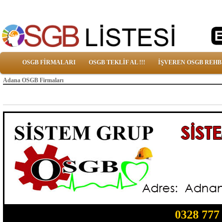
OSGB FİRMALARI
OSGB TEKLİF AL !!!
İŞVEREN OSGB REHB
Adana OSGB Firmaları
0328 777