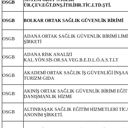
OSGB
ÜR.ÇEV.EĞT.DNŞ.İTH.İHR.TİC.LTD.ŞTİ.
OSGB
BOLKAR ORTAK SAĞLIK GÜVENLİK BİRİMİ
ADANA ORTAK SAĞLIK GÜVENLİK BİRİMİ LİM
OSGB
ŞİRKETİ
ADANA RİSK ANALİZİ
OSGB
KAL.YÖN.SİS.OR.SA.VEG.B.E.D.L.Ö.A.S.T.LT
AKADEMİ ORTAK SAĞLIK İŞ GÜVENLİĞİ İNŞAA
OSGB
TURİZM GIDA
AKINİŞ ORTAK SAĞLIK GÜVENLİK BİRİMİ EĞİT
OSGB
DANIŞMANLIK HİZME
ALTINBAŞAK SAĞLIK EĞİTİM HİZMETLERİ TİC
OSGB
ANONİM ŞİRKETİ.