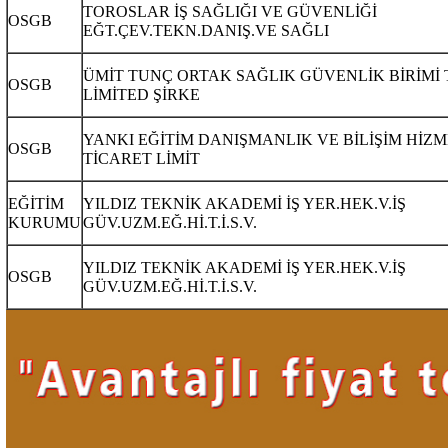
TOROSLAR İŞ SAĞLIĞI VE GÜVENLİĞİ
OSGB
EĞT.ÇEV.TEKN.DANIŞ.VE SAĞLI
ÜMİT TUNÇ ORTAK SAĞLIK GÜVENLİK BİRİMİ 
OSGB
LİMİTED ŞİRKE
YANKI EĞİTİM DANIŞMANLIK VE BİLİŞİM HİZ
OSGB
TİCARET LİMİT
EĞİTİM
YILDIZ TEKNİK AKADEMİ İŞ YER.HEK.V.İŞ
KURUMU
GÜV.UZM.EĞ.Hİ.T.İ.S.V.
YILDIZ TEKNİK AKADEMİ İŞ YER.HEK.V.İŞ
OSGB
GÜV.UZM.EĞ.Hİ.T.İ.S.V.