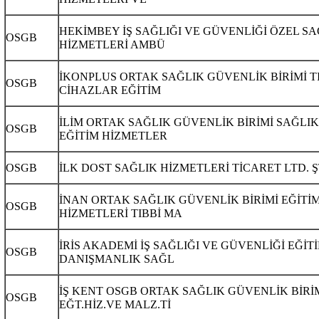
HEKİMBEY İŞ SAĞLIĞI VE GÜVENLİĞİ ÖZEL SA
OSGB
HİZMETLERİ AMBÜ
İKONPLUS ORTAK SAĞLIK GÜVENLİK BİRİMİ T
OSGB
CİHAZLAR EĞİTİM
İLİM ORTAK SAĞLIK GÜVENLİK BİRİMİ SAĞLIK
OSGB
EĞİTİM HİZMETLER
OSGB
İLK DOST SAĞLIK HİZMETLERİ TİCARET LTD. Ş
İNAN ORTAK SAĞLIK GÜVENLİK BİRİMİ EĞİTİ
OSGB
HİZMETLERİ TIBBİ MA
İRİS AKADEMİ İŞ SAĞLIĞI VE GÜVENLİĞİ EĞİT
OSGB
DANIŞMANLIK SAĞL
İŞ KENT OSGB ORTAK SAĞLIK GÜVENLİK BİRİ
OSGB
EĞT.HİZ.VE MALZ.Tİ