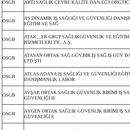
OSGB
ARTI SAĞLIK ÇEVRE KALİTE DAN.EĞT.ORGTİC.
AS DİNAMİK İŞ SAĞLIĞI VE GÜVENLİĞİ DANI
OSGB
EĞİTİM VE SAĞ
ATAK__ER GRUP SAĞLIKGÜVENLİK VE EĞİTİM
OSGB
HİZMETLERİ TİC. A.Ş.
ATASAN ORTAK SAĞ.GÜV.BİR.İŞ SAĞ.İŞ GÜV D
OSGB
LTD ŞTİ
ATLAS ADANA İŞ SAĞLIĞI VE GÜVENLİĞİ EĞİT
OSGB
DANIŞMANLIK LABOR
AVŞAR ORTAK SAĞLIK GÜVENLİK BİRİMİ İŞ SA
OSGB
GÜVENLİĞİ H
AYGEN ORTAK SAĞLIK GÜVENLİK BİRİMİ İŞ SA
OSGB
GÜVENLİĞİ E