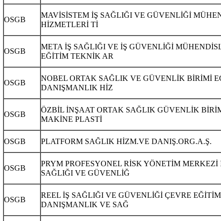
MAVİSİSTEM İŞ SAĞLIĞI VE GÜVENLİĞİ MÜHE
OSGB
HİZMETLERİ Tİ
META İŞ SAĞLIĞI VE İŞ GÜVENLİĞİ MÜHENDİS
OSGB
EĞİTİM TEKNİK AR
NOBEL ORTAK SAĞLIK VE GÜVENLİK BİRİMİ E
OSGB
DANIŞMANLIK HİZ
ÖZBİL İNŞAAT ORTAK SAĞLIK GÜVENLİK BİRİ
OSGB
MAKİNE PLASTİ
OSGB
PLATFORM SAĞLIK HİZM.VE DANIŞ.ORG.A.Ş.
PRYM PROFESYONEL RİSK YÖNETİM MERKEZİ 
OSGB
SAĞLIĞI VE GÜVENLİĞ
REEL İŞ SAĞLIĞI VE GÜVENLİĞİ ÇEVRE EĞİTİM
OSGB
DANIŞMANLIK VE SAĞ