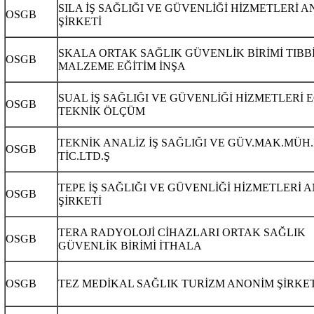
SILA İŞ SAĞLIĞI VE GÜVENLİĞİ HİZMETLERİ 
OSGB
ŞİRKETİ
SKALA ORTAK SAĞLIK GÜVENLİK BİRİMİ TIBB
OSGB
MALZEME EĞİTİM İNŞA
SUAL İŞ SAĞLIĞI VE GÜVENLİĞİ HİZMETLERİ 
OSGB
TEKNİK ÖLÇÜM
TEKNİK ANALİZ İŞ SAĞLIĞI VE GÜV.MAK.MÜH.İ
OSGB
TİC.LTD.Ş
TEPE İŞ SAĞLIĞI VE GÜVENLİĞİ HİZMETLERİ 
OSGB
ŞİRKETİ
TERA RADYOLOJİ CİHAZLARI ORTAK SAĞLIK
OSGB
GÜVENLİK BİRİMİ İTHALA
OSGB
TEZ MEDİKAL SAĞLIK TURİZM ANONİM ŞİRKET