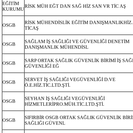
EĞİTİM
RİSK MÜH EĞT DAN SAĞ HİZ SAN VR TİC AŞ
KURUMU
RİSK MÜHENDİSLİK EĞİTİM DANIŞMANLIKHİZ
OSGB
TİCAŞ
SAĞLAM İŞ SAĞLIĞI VE GÜVENLİĞİ DENETİM
OSGB
DANIŞMANLIK MÜHENDİSL
SARP ORTAK SAĞLIK GÜVENLİK BİRİMİ İŞ SAĞ
OSGB
GÜVENLİĞİ EĞ
SERVET İŞ SAĞLIĞI VEGÜVENLİĞİ D.VE
OSGB
Ö.E.HİZ.TİC.LTD.ŞTİ.
SEYHAN İŞ SAĞLIĞI VEGÜVENLİĞİ
OSGB
HİZMETLERİPRO.MÜH.TİC.LTD.ŞTİ.
SIFIRBİR OSGB ORTAK SAĞLIK GÜVENLİK BİRİM
OSGB
SAĞLIĞI GÜVENL