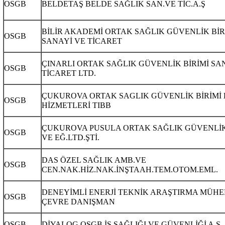
OSGB
BELDETAŞ BELDE SAĞLIK SAN.VE TİC.A.Ş
BİLİR AKADEMİ ORTAK SAĞLIK GÜVENLİK BİR
OSGB
SANAYİ VE TİCARET
ÇINARLI ORTAK SAĞLIK GÜVENLİK BİRİMİ SA
OSGB
TİCARET LTD.
ÇUKUROVA ORTAK SAGLIK GÜVENLİK BİRİMİ 
OSGB
HİZMETLERİ TIBB
ÇUKUROVA PUSULA ORTAK SAĞLIK GÜVENLİK
OSGB
VE EĞ.LTD.ŞTİ.
DAS ÖZEL SAĞLIK AMB.VE
OSGB
CEN.NAK.HİZ.NAK.İNŞTAAH.TEM.OTOM.EML.
DENEYİMLİ ENERJİ TEKNİK ARAŞTIRMA MÜHE
OSGB
ÇEVRE DANIŞMAN
OSGB
DİYALOG OSGB İŞ SAĞLIĞI VE GÜVENLİĞİ A.Ş