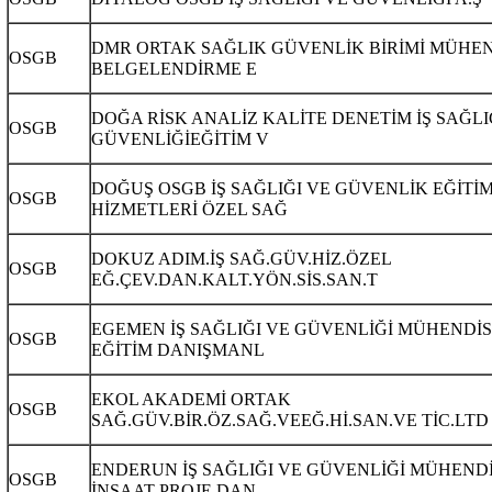
DMR ORTAK SAĞLIK GÜVENLİK BİRİMİ MÜHEN
OSGB
BELGELENDİRME E
DOĞA RİSK ANALİZ KALİTE DENETİM İŞ SAĞLI
OSGB
GÜVENLİĞİEĞİTİM V
DOĞUŞ OSGB İŞ SAĞLIĞI VE GÜVENLİK EĞİTİ
OSGB
HİZMETLERİ ÖZEL SAĞ
DOKUZ ADIM.İŞ SAĞ.GÜV.HİZ.ÖZEL
OSGB
EĞ.ÇEV.DAN.KALT.YÖN.SİS.SAN.T
EGEMEN İŞ SAĞLIĞI VE GÜVENLİĞİ MÜHENDİS
OSGB
EĞİTİM DANIŞMANL
EKOL AKADEMİ ORTAK
OSGB
SAĞ.GÜV.BİR.ÖZ.SAĞ.VEEĞ.Hİ.SAN.VE TİC.LTD
ENDERUN İŞ SAĞLIĞI VE GÜVENLİĞİ MÜHEND
OSGB
İNŞAAT PROJE DAN