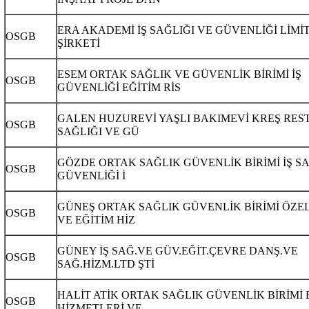
ERA AKADEMİ İŞ SAĞLIĞI VE GÜVENLİĞİ LİMİ
OSGB
ŞİRKETİ
ESEM ORTAK SAĞLIK VE GÜVENLİK BİRİMİ İŞ
OSGB
GÜVENLİĞİ EĞİTİM RİS
GALEN HUZUREVİ YAŞLI BAKIMEVİ KREŞ RES
OSGB
SAĞLIĞI VE GÜ
GÖZDE ORTAK SAĞLIK GÜVENLİK BİRİMİ İŞ SA
OSGB
GÜVENLİĞİ İ
GÜNEŞ ORTAK SAĞLIK GÜVENLİK BİRİMİ ÖZE
OSGB
VE EĞİTİM HİZ
GÜNEY İŞ SAĞ.VE GÜV.EĞİT.ÇEVRE DANŞ.VE
OSGB
SAĞ.HİZM.LTD ŞTİ
HALİT ATİK ORTAK SAĞLIK GÜVENLİK BİRİMİ 
OSGB
HİZMETLERİ VE