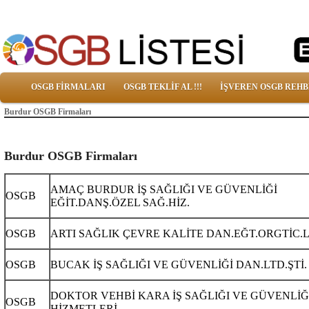
OSGB FİRMALARI
OSGB TEKLİF AL !!!
İŞVEREN OSGB REHB
Burdur OSGB Firmaları
Burdur OSGB Firmaları
AMAÇ BURDUR İŞ SAĞLIĞI VE GÜVENLİĞİ
OSGB
EĞİT.DANŞ.ÖZEL SAĞ.HİZ.
OSGB
ARTI SAĞLIK ÇEVRE KALİTE DAN.EĞT.ORGTİC.L
OSGB
BUCAK İŞ SAĞLIĞI VE GÜVENLİĞİ DAN.LTD.ŞTİ.
DOKTOR VEHBİ KARA İŞ SAĞLIĞI VE GÜVENLİĞ
OSGB
HİZMETLERİ