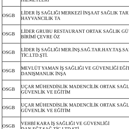
LİDER İŞ SAĞLIĞI MERKEZİ İNŞAAT SAĞLIK TAR
OSGB
HAYVANCILIK TA
LİDER GRUBU RESTAURANT ORTAK SAĞLIK GÜ
OSGB
BİRİMİ ÇEVRE ÖZ
LİDER İŞ SAĞLIĞI MER.İNŞ.SAĞ.TAR.HAY.TAŞ.S
OSGB
TİC.LTD.ŞTİ.
MEVLÜT YAMAN İŞ SAĞLIĞI VE GÜVENLİĞİ EĞİ
OSGB
DANIŞMANLIK İNŞA
UÇAR MÜHENDİSLİK MADENCİLİK ORTAK SAĞL
OSGB
GÜVENLİK VE EĞİTİM
UÇAR MÜHENDİSLİK MADENCİLİK ORTAK SAĞL
OSGB
GÜVENLİK VE EĞİTİM
VEHBİ KARA İŞ SAĞLIĞI VE GÜVENLİĞİ
OSGB
DAN.EĞT.SAĞ.TİC.LTD.ŞTİ.