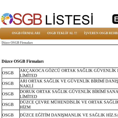
OSGB FİRMALARI
OSGB TEKLİF AL !!!
İŞVEREN OSGB REHB
Düzce OSGB Firmaları
Düzce OSGB Firmaları
AKÇAKOCA GÖZCÜ ORTAK SAĞLIK GÜVENLİK B
OSGB
LİMİTED
ARI ORTAK SAĞLIK VE GÜVENLİK BİRİMİ DANI
OSGB
NAKLİ
DORUK ORTAK SAĞLIK GÜVENLİK BİRİMİ SANA
OSGB
LİMİTED
DÜZCE ÇEVRE MÜHENDİSLİK VE ORTAK SAĞLIK
OSGB
HİZM
OSGB
DÜZCE EĞİTİM DANIŞMANLIK VE SAĞLIK HİZ.SAN