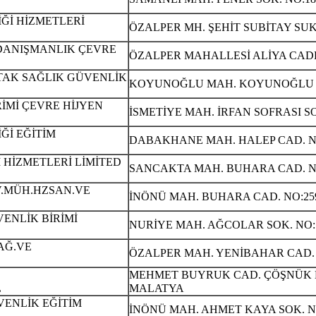
İĞİ HİZMETLERİ
ÖZALPER MH. ŞEHİT SUBİTAY SUK
M DANIŞMANLIK ÇEVRE
ÖZALPER MAHALLESİ ALİYA CADD
AK SAĞLIK GÜVENLİK
KOYUNOĞLU MAH. KOYUNOĞLU C
İMİ ÇEVRE HİJYEN
İSMETİYE MAH. İRFAN SOFRASI S
İĞİ EĞİTİM
DABAKHANE MAH. HALEP CAD. NO
İ HİZMETLERİ LİMİTED
SANCAKTA MAH. BUHARA CAD. NO
V.MÜH.HZSAN.VE
İNÖNÜ MAH. BUHARA CAD. NO:25
ENLİK BİRİMİ
NURİYE MAH. AĞCOLAR SOK. NO:
AĞ.VE
ÖZALPER MAH. YENİBAHAR CAD. 
MEHMET BUYRUK CAD. ÇÖŞNÜK MA
L
MALATYA
VENLİK EĞİTİM
İNÖNÜ MAH. AHMET KAYA SOK. N