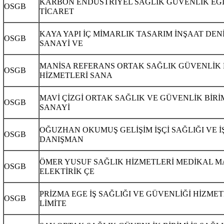
KARBON ENDÜSTRİYEL SAĞLIK GÜVENLİK EĞİ
OSGB
TİCARET
KAYA YAPI İÇ MİMARLIK TASARIM İNŞAAT DE
OSGB
SANAYİ VE
MANİSA REFERANS ORTAK SAĞLIK GÜVENLİK 
OSGB
HİZMETLERİ SANA
MAVİ ÇİZGİ ORTAK SAĞLIK VE GÜVENLİK BİRİ
OSGB
SANAYİ
OĞUZHAN OKUMUŞ GELİŞİM İŞÇİ SAĞLIĞI VE İ
OSGB
DANIŞMAN
ÖMER YUSUF SAĞLIK HİZMETLERİ MEDİKAL M
OSGB
ELEKTİRİK ÇE
PRİZMA EGE İŞ SAĞLIĞI VE GÜVENLİĞİ HİZMET
OSGB
LİMİTE