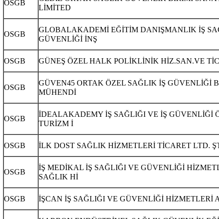
OSGB
LİMİTED
GLOBALAKADEMİ EĞİTİM DANIŞMANLIK İŞ SA
OSGB
GÜVENLİĞİ İNŞ
OSGB
GÜNEŞ ÖZEL HALK POLİKLİNİK HİZ.SAN.VE TİC.
GÜVEN45 ORTAK ÖZEL SAĞLIK İŞ GÜVENLİĞİ B
OSGB
MÜHENDİ
İDEALAKADEMY İŞ SAĞLIĞI VE İŞ GÜVENLİĞİ 
OSGB
TURİZM İ
OSGB
İLK DOST SAĞLIK HİZMETLERİ TİCARET LTD. ŞT
İŞ MEDİKAL İŞ SAĞLIĞI VE GÜVENLİĞİ HİZMET
OSGB
SAĞLIK Hİ
OSGB
İŞCAN İŞ SAĞLIĞI VE GÜVENLİĞİ HİZMETLERİ 