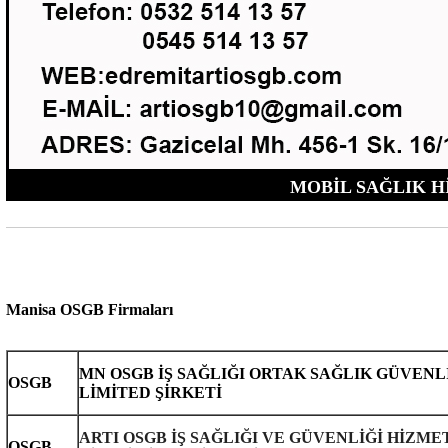
MOBİL SAĞLIK H
Manisa OSGB Firmaları
MN OSGB İŞ SAĞLIĞI ORTAK SAĞLIK GÜVENL
OSGB
LİMİTED ŞİRKETİ
ARTI OSGB İŞ SAĞLIĞI VE GÜVENLİĞİ HİZME
OSGB