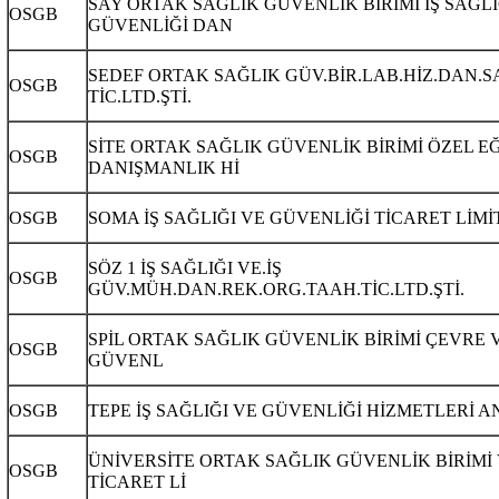
SAY ORTAK SAĞLIK GÜVENLİK BİRİMİ İŞ SAĞLI
OSGB
GÜVENLİĞİ DAN
SEDEF ORTAK SAĞLIK GÜV.BİR.LAB.HİZ.DAN.S
OSGB
TİC.LTD.ŞTİ.
SİTE ORTAK SAĞLIK GÜVENLİK BİRİMİ ÖZEL E
OSGB
DANIŞMANLIK Hİ
OSGB
SOMA İŞ SAĞLIĞI VE GÜVENLİĞİ TİCARET LİMİ
SÖZ 1 İŞ SAĞLIĞI VE.İŞ
OSGB
GÜV.MÜH.DAN.REK.ORG.TAAH.TİC.LTD.ŞTİ.
SPİL ORTAK SAĞLIK GÜVENLİK BİRİMİ ÇEVRE V
OSGB
GÜVENL
OSGB
TEPE İŞ SAĞLIĞI VE GÜVENLİĞİ HİZMETLERİ A
ÜNİVERSİTE ORTAK SAĞLIK GÜVENLİK BİRİMİ
OSGB
TİCARET Lİ