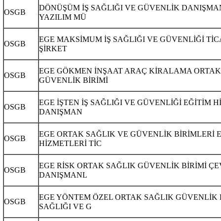
DÖNÜŞÜM İŞ SAĞLIĞI VE GÜVENLİK DANIŞMA
OSGB
YAZILIM MÜ
EGE MAKSİMUM İŞ SAĞLIĞI VE GÜVENLİĞİ TİC
OSGB
ŞİRKET
EGE GÖKMEN İNŞAAT ARAÇ KİRALAMA ORTAK
OSGB
GÜVENLİK BİRİMİ
EGE İŞTEN İŞ SAĞLIĞI VE GÜVENLİĞİ EĞİTİM 
OSGB
DANIŞMAN
EGE ORTAK SAĞLIK VE GÜVENLİK BİRİMLERİ 
OSGB
HİZMETLERİ TİC
EGE RİSK ORTAK SAĞLIK GÜVENLİK BİRİMİ ÇE
OSGB
DANIŞMANL
EGE YÖNTEM ÖZEL ORTAK SAĞLIK GÜVENLİK B
OSGB
SAĞLIĞI VE G