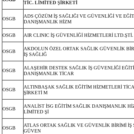
TİC. LİMİTED ŞİRKETİ
ADS ÇÖZÜM İŞ SAĞLIĞI VE GÜVENLİĞİ VE EĞİ
OSGB
DANIŞMANLIK HİZM
OSGB
AIR CLINIC İŞ GÜVENLİĞİ HİZMETLERİ LTD.ŞTİ.
AKDOLUN ÖZEL ORTAK SAĞLIK GÜVENLİK BİR
OSGB
İŞ SAĞLIĞ
ALAŞEHİR DESTEK SAĞLIK İŞ GÜVENLİĞİ EĞİT
OSGB
DANIŞMANLIK TİCAR
ALTINBAŞAK SAĞLIK EĞİTİM HİZMETLERİ TİC
OSGB
ŞİRKETİ M
ANALİST İSG EĞİTİM SAĞLIK DANIŞMANLIK H
OSGB
LİMİTED Şİ
ATLAS ORTAK SAĞLIK VE GÜVENLİK BİRİMİ İŞ 
OSGB
GÜVEN