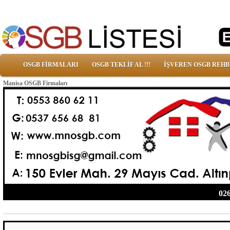
OSGB FİRMALARI
OSGB TEKLİF AL !!!
İŞVEREN OSGB REHB
Manisa OSGB Firmaları
026