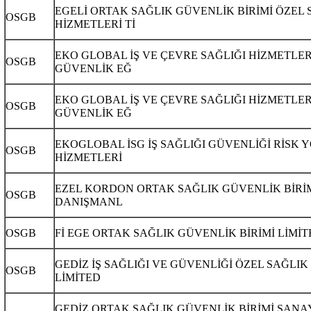
EGELİ ORTAK SAĞLIK GÜVENLİK BİRİMİ ÖZEL 
OSGB
HİZMETLERİ Tİ
EKO GLOBAL İŞ VE ÇEVRE SAĞLIĞI HİZMETLER
OSGB
GÜVENLİK EĞ
EKO GLOBAL İŞ VE ÇEVRE SAĞLIĞI HİZMETLER
OSGB
GÜVENLİK EĞ
EKOGLOBAL İSG İŞ SAĞLIĞI GÜVENLİĞİ RİSK 
OSGB
HİZMETLERİ
EZEL KORDON ORTAK SAĞLIK GÜVENLİK BİRİM
OSGB
DANIŞMANL
OSGB
Fİ EGE ORTAK SAĞLIK GÜVENLİK BİRİMİ LİMİT
GEDİZ İŞ SAĞLIĞI VE GÜVENLİĞİ ÖZEL SAĞLIK
OSGB
LİMİTED
GEDİZ ORTAK SAĞLIK GÜVENLİK BİRİMİ SANA