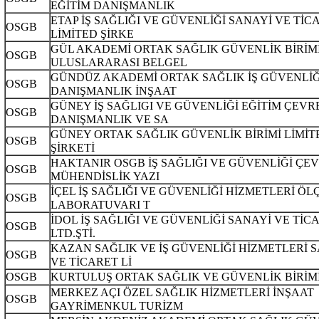
EĞİTİM DANIŞMANLIK
ETAP İŞ SAĞLIĞI VE GÜVENLİĞİ SANAYİ VE TİC
OSGB
LİMİTED ŞİRKE
GÜL AKADEMİ ORTAK SAĞLIK GÜVENLİK BİRİM
OSGB
ULUSLARARASI BELGEL
GÜNDÜZ AKADEMİ ORTAK SAĞLIK İŞ GÜVENLİĞ
OSGB
DANIŞMANLIK İNŞAAT
GÜNEY İŞ SAĞLIGI VE GÜVENLİĞİ EĞİTİM ÇEVR
OSGB
DANIŞMANLIK VE SA
GÜNEY ORTAK SAĞLIK GÜVENLİK BİRİMİ LİMİT
OSGB
ŞİRKETİ
HAKTANIR OSGB İŞ SAĞLIĞI VE GÜVENLİĞİ ÇE
OSGB
MÜHENDİSLİK YAZI
İÇEL İŞ SAĞLIĞI VE GÜVENLİĞİ HİZMETLERİ Ö
OSGB
LABORATUVARI T
İDOL İŞ SAĞLIĞI VE GÜVENLİĞİ SANAYİ VE TİC
OSGB
LTD.ŞTİ.
KAZAN SAĞLIK VE İŞ GÜVENLİĞİ HİZMETLERİ 
OSGB
VE TİCARET Lİ
OSGB
KURTULUŞ ORTAK SAĞLIK VE GÜVENLİK BİRİM
MERKEZ AÇI ÖZEL SAĞLIK HİZMETLERİ İNŞAAT
OSGB
GAYRİMENKUL TURİZM