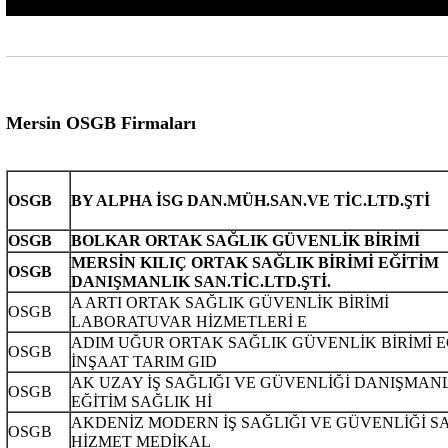
Mersin OSGB Firmaları
OSGB
BY ALPHA İSG DAN.MÜH.SAN.VE TİC.LTD.ŞTİ
OSGB
BOLKAR ORTAK SAĞLIK GÜVENLİK BİRİMİ
MERSİN KILIÇ
ORTAK
SAĞLIK BİRİMİ EĞİTİM
OSGB
DANIŞMANLIK SAN.TİC.LTD.ŞTİ.
A ARTI ORTAK SAĞLIK GÜVENLİK BİRİMİ
OSGB
LABORATUVAR HİZMETLERİ E
ADIM UĞUR ORTAK SAĞLIK GÜVENLİK BİRİMİ 
OSGB
İNŞAAT TARIM GID
AK UZAY İŞ SAĞLIĞI VE GÜVENLİĞİ DANIŞMAN
OSGB
EĞİTİM SAĞLIK Hİ
AKDENİZ MODERN İŞ SAĞLIĞI VE GÜVENLİĞİ S
OSGB
HİZMET MEDİKAL