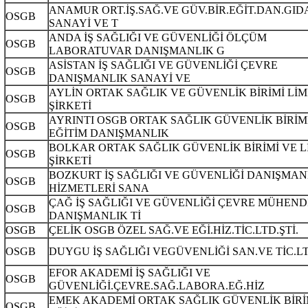
ANAMUR ORT.İŞ.SAĞ.VE GÜV.BİR.EĞİT.DAN.GID
OSGB
SANAYİ VE T
ANDA İŞ SAĞLIĞI VE GÜVENLİĞİ ÖLÇÜM
OSGB
LABORATUVAR DANIŞMANLIK G
ASİSTAN İŞ SAĞLIĞI VE GÜVENLİĞİ ÇEVRE
OSGB
DANIŞMANLIK SANAYİ VE
AYLİN ORTAK SAĞLIK VE GÜVENLİK BİRİMİ LİM
OSGB
ŞİRKETİ
AYRINTI OSGB ORTAK SAĞLIK GÜVENLİK BİRİM
OSGB
EĞİTİM DANIŞMANLIK
BOLKAR ORTAK SAĞLIK GÜVENLİK BİRİMİ VE L
OSGB
ŞİRKETİ
BOZKURT İŞ SAĞLIĞI VE GÜVENLİĞİ DANIŞMAN
OSGB
HİZMETLERİ SANA
ÇAĞ İŞ SAĞLIĞI VE GÜVENLİĞİ ÇEVRE MÜHEND
OSGB
DANIŞMANLIK Tİ
OSGB
ÇELİK OSGB ÖZEL SAĞ.VE EĞİ.HİZ.TİC.LTD.ŞTİ.
OSGB
DUYGU İŞ SAĞLIĞI VEGÜVENLİĞİ SAN.VE TİC.LT
EFOR AKADEMİ İŞ SAĞLIĞI VE
OSGB
GÜVENLİĞİ.ÇEVRE.SAĞ.LABORA.EĞ.HİZ
EMEK AKADEMİ ORTAK SAĞLIK GÜVENLİK BİRİ
OSGB