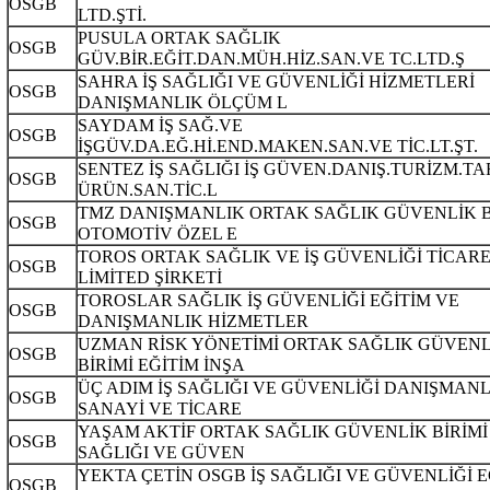
OSGB
LTD.ŞTİ.
PUSULA ORTAK SAĞLIK
OSGB
GÜV.BİR.EĞİT.DAN.MÜH.HİZ.SAN.VE TC.LTD.Ş
SAHRA İŞ SAĞLIĞI VE GÜVENLİĞİ HİZMETLERİ
OSGB
DANIŞMANLIK ÖLÇÜM L
SAYDAM İŞ SAĞ.VE
OSGB
İŞGÜV.DA.EĞ.Hİ.END.MAKEN.SAN.VE TİC.LT.ŞT.
SENTEZ İŞ SAĞLIĞI İŞ GÜVEN.DANIŞ.TURİZM.TA
OSGB
ÜRÜN.SAN.TİC.L
TMZ DANIŞMANLIK ORTAK SAĞLIK GÜVENLİK B
OSGB
OTOMOTİV ÖZEL E
TOROS ORTAK SAĞLIK VE İŞ GÜVENLİĞİ TİCAR
OSGB
LİMİTED ŞİRKETİ
TOROSLAR SAĞLIK İŞ GÜVENLİĞİ EĞİTİM VE
OSGB
DANIŞMANLIK HİZMETLER
UZMAN RİSK YÖNETİMİ ORTAK SAĞLIK GÜVENL
OSGB
BİRİMİ EĞİTİM İNŞA
ÜÇ ADIM İŞ SAĞLIĞI VE GÜVENLİĞİ DANIŞMANL
OSGB
SANAYİ VE TİCARE
YAŞAM AKTİF ORTAK SAĞLIK GÜVENLİK BİRİMİ 
OSGB
SAĞLIĞI VE GÜVEN
YEKTA ÇETİN OSGB İŞ SAĞLIĞI VE GÜVENLİĞİ E
OSGB