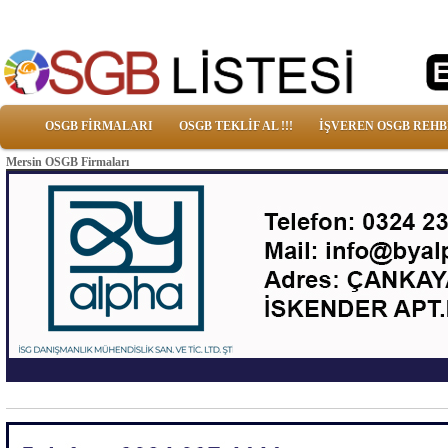
OSGB FİRMALARI
OSGB TEKLİF AL !!!
İŞVEREN OSGB REHB
Mersin OSGB Firmaları