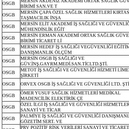
MERSİN AKDENİZ AKADEMİ ORTAK SAĞLIK GÜ
OSGB
BİRİMİ SAN.VE T
MERSİN ÇAPA ÖZEL SAĞLIK HİZMETLERİ KIRTA
OSGB
TAŞMACILIK İNŞA
MERSİN ELİT AKADEMİ İŞ SAĞLIĞI VE GÜVENLİ
OSGB
MÜHENDİSLİK EĞİT
MERSİN ERMAN AKADEMİ ORTAK SAĞLIK GÜVE
OSGB
BİRİMİ TİCARET Lİ
MERSİN HEDEF İŞ SAĞLIĞI VEGÜVENLİĞİ EĞİTİ
OSGB
DANIŞMANLIK ÖLÇÜM
MERSİN OSGB İŞ SAĞLIĞI VE
OSGB
GÜV.İNŞ.GAYRM.MEDİ.SAN.TİCLTD.ŞTİ.
METOT İŞ SAĞLIĞI VE GÜVENLİĞİ HİZMETİ LİM
OSGB
ŞİRKETİ
OSGB
ORVEX OSGB İŞ SAĞLIĞI VE GÜVENLİĞİ LTD. ŞTİ
ÖMER YUSUF SAĞLIK HİZMETLERİ MEDİKAL
OSGB
MADENCİLİK ELEKTİRİK ÇE
ÖZEL İLGİ İŞ SAĞLIĞI VE GÜVENLİĞİ HİZMETLER
OSGB
SANAYİ VE TİCAR
PALMİYE İŞ SAĞLIĞI VE GÜVENLİĞİ DANIŞMAN
OSGB
GÖZETİM SERT. VE
PRV POZİTİF RİSK VERİLERİ SANAYİ VE TİCARE