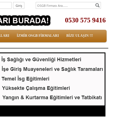
0530 575 9416
ALARI
İZMİR OSGB FİRMALARI
BİZE ULAŞIN !!!