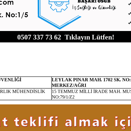
0507 337 73 62 Tıklayın Lütfen!
GÜVENLİĞİ
LEYLAK PINAR MAH. 1702 SK. NO
MERKEZ/AĞRI
ARLIK MÜHENDİSLİK
15 TEMMUZ MİLLİ İRADE MAH. MUŞ
NO:79/1/Z2