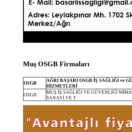
Muş OSGB Firmaları
AĞRI BAŞARI OSGB İŞ SAĞLIĞI ve 
OSGB
HİZMETLERİ
MUŞ İŞ SAĞLIĞI VE GÜVENLİĞİ MİM
OSGB
SANAYİ VE T