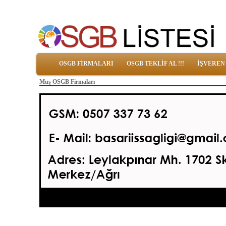
OSGB FİRMALARI
OSGB TEKLİF AL !!!
İŞVEREN
Muş OSGB Firmaları