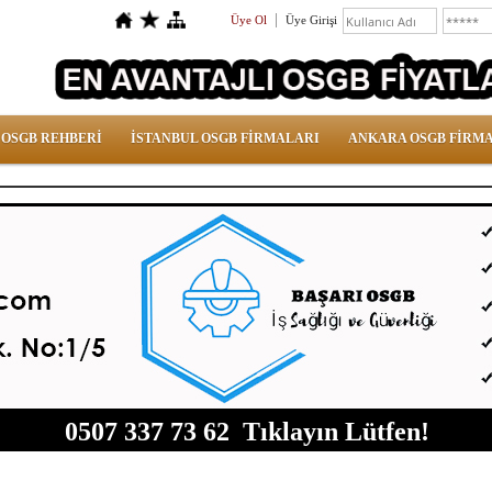
Üye Ol
Üye Girişi
 OSGB REHBERİ
İSTANBUL OSGB FİRMALARI
ANKARA OSGB FİRM
0507 337 73 62 Tıklayın Lütfen!