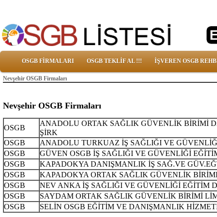
OSGB FİRMALARI
OSGB TEKLİF AL !!!
İŞVEREN OSGB REHB
Nevşehir OSGB Firmaları
Nevşehir OSGB Firmaları
ANADOLU ORTAK SAĞLIK GÜVENLİK BİRİMİ 
OSGB
ŞİRK
OSGB
ANADOLU TURKUAZ İŞ SAĞLIĞI VE GÜVENLİĞİ
OSGB
GÜVEN OSGB İŞ SAĞLIĞI VE GÜVENLİĞİ EĞİT
OSGB
KAPADOKYA DANIŞMANLIK İŞ SAĞ.VE GÜV.EĞT.
OSGB
KAPADOKYA ORTAK SAĞLIK GÜVENLİK BİRİML
OSGB
NEV ANKA İŞ SAĞLIĞI VE GÜVENLİĞİ EĞİTİM
OSGB
SAYDAM ORTAK SAĞLIK GÜVENLİK BİRİMİ LİM
OSGB
SELİN OSGB EĞİTİM VE DANIŞMANLIK HİZMETL