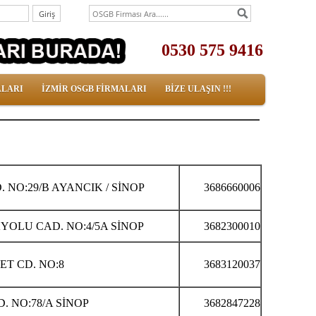
0530 575 9416
ALARI
İZMİR OSGB FİRMALARI
BİZE ULAŞIN !!!
 NO:29/B AYANCIK / SİNOP
3686660006
YOLU CAD. NO:4/5A SİNOP
3682300010
T CD. NO:8
3683120037
. NO:78/A SİNOP
3682847228