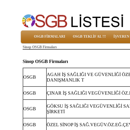
OSGB FİRMALARI
OSGB TEKLİF AL !!!
İŞVEREN
Sinop OSGB Firmaları
Sinop OSGB Firmaları
AGAH İŞ SAĞLIĞI VE GÜVENLİĞİ ÖZ
OSGB
DANIŞMANLIK T
OSGB
ÇINAR İŞ SAĞLIĞI VEGÜVENLİĞİ ÖZ.
GÖKSU İŞ SAĞLIĞI VEGÜVENLİĞİ SA
OSGB
ŞİRKETİ
OSGB
ÖZEL SİNOP İŞ SAĞ.VEGÜV.ÖZ.EĞ.ÇE