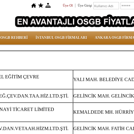
Üye Ol
Üye Girişi
 OSGB REHBERİ
İSTANBUL OSGB FİRMALARI
ANKARA OSGB FİRM
EL EĞİTİM ÇEVRE
YALI MAH. BELEDİYE CAD.
EĞ.ÇEV.DAN.TAA.HİZ.LTD.ŞTİ.
GELİNCİK MAH. GELİNCİK
NAYİ TİCARET LİMİTED
KEMALDEDE MH. HÜRRİYE
V.DAN.VETAAH.HİZM.LTD.ŞTİ.
GELİNCİK MAH. FATİH CAD