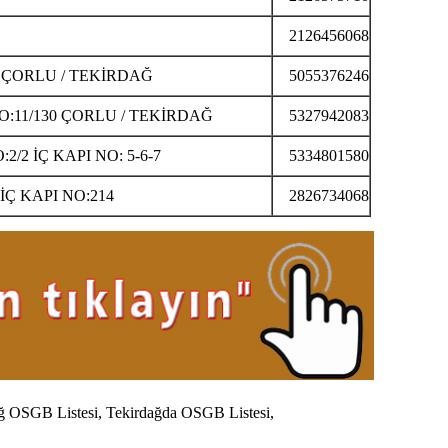
2126456068
4 ÇORLU / TEKİRDAĞ
5055376246
:11/130 ÇORLU / TEKİRDAĞ
5327942083
/2 İÇ KAPI NO: 5-6-7
5334801580
Ç KAPI NO:214
2826734068
ağ
OSGB Listesi,
Tekirdağda
OSGB Listesi,