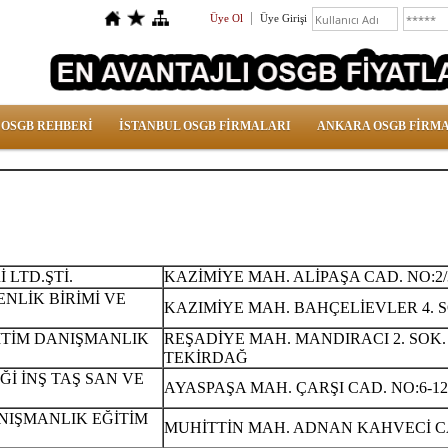
Üye Ol
Üye Girişi
 OSGB REHBERİ
İSTANBUL OSGB FİRMALARI
ANKARA OSGB FİRM
 LTD.ŞTİ.
KAZİMİYE MAH. ALİPAŞA CAD. NO:2/
NLİK BİRİMİ VE
KAZIMİYE MAH. BAHÇELİEVLER 4. S
ĞİTİM DANIŞMANLIK
REŞADİYE MAH. MANDIRACI 2. SOK. 
TEKİRDAĞ
Ğİ İNŞ TAŞ SAN VE
AYASPAŞA MAH. ÇARŞI CAD. NO:6-12
ANIŞMANLIK EĞİTİM
MUHİTTİN MAH. ADNAN KAHVECİ CA