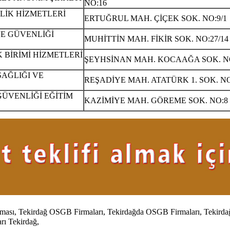
NO:16
LİK HİZMETLERİ
ERTUĞRUL MAH. ÇİÇEK SOK. NO:9/1
VE GÜVENLİĞİ
MUHİTTİN MAH. FİKİR SOK. NO:27/1
 BİRİMİ HİZMETLERİ
ŞEYHSİNAN MAH. KOCAAĞA SOK. NO
AĞLIĞI VE
REŞADİYE MAH. ATATÜRK 1. SOK. NO:2
GÜVENLİĞİ EĞİTİM
KAZİMİYE MAH. GÖREME SOK. NO:8 İ
ması,
Tekirdağ
OSGB Firmaları,
Tekirdağda
OSGB Firmaları,
Tekird
arı
Tekirdağ,