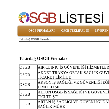
OSGB FİRMALARI
OSGB TEKLİF AL !!!
İŞVEREN
Tekirdağ OSGB Firmaları
Tekirdağ OSGB Firmaları
OSGB
AIR CLINIC İŞ GÜVENLİĞİ HİZMETLERİ
AKNET TRAKYA ORTAK SAĞLIK GÜVE
OSGB
TİCARET LİMİTED
AKSOY İŞ SAĞLIĞI VE GÜVENLİĞİ E
OSGB
LİMİTED ŞİR
ALTUN OSGB İŞ SAĞLIĞI VE GÜVENLİ
OSGB
TİCLTD ŞTİ
ARTAN İŞ SAĞLIĞI VE GÜVENLİĞİ D
OSGB
SAĞLIK MÜHE