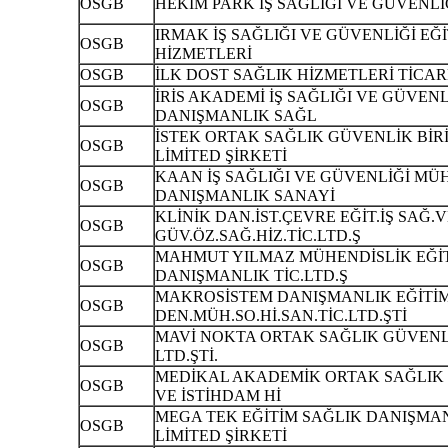
OSGB
HEKİM PARK İŞ SAĞLIĞI VE GÜVENLİĞİ
IRMAK İŞ SAĞLIĞI VE GÜVENLİĞİ E
OSGB
HİZMETLERİ
OSGB
İLK DOST SAĞLIK HİZMETLERİ TİCARE
İRİS AKADEMİ İŞ SAĞLIĞI VE GÜVENL
OSGB
DANIŞMANLIK SAĞL
İSTEK ORTAK SAĞLIK GÜVENLİK BİR
OSGB
LİMİTED ŞİRKETİ
KAAN İŞ SAĞLIĞI VE GÜVENLİĞİ MÜ
OSGB
DANIŞMANLIK SANAYİ
KLİNİK DAN.İST.ÇEVRE EĞİT.İŞ SAĞ.
OSGB
GÜV.ÖZ.SAĞ.HİZ.TİC.LTD.Ş
MAHMUT YILMAZ MÜHENDİSLİK EĞİ
OSGB
DANIŞMANLIK TİC.LTD.Ş
MAKROSİSTEM DANIŞMANLIK EĞİTİ
OSGB
DEN.MÜH.SO.Hİ.SAN.TİC.LTD.ŞTİ
MAVİ NOKTA ORTAK SAĞLIK GÜVENLİK
OSGB
LTD.ŞTİ.
MEDİKAL AKADEMİK ORTAK SAĞLIK 
OSGB
VE İSTİHDAM Hİ
MEGA TEK EĞİTİM SAĞLIK DANIŞMA
OSGB
LİMİTED ŞİRKETİ