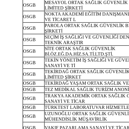
MESAYOL ORTAK SAĞLIK GÜVENLİK 
OSGB
LİMİTED ŞİRKETİ
NOKTA AKADEMİ EĞİTİM DANIŞMANL
OSGB
VE TİCARET L
PAROLA ORTAK SAĞLIK GÜVENLİK Bİ
OSGB
ŞİRKETİ
SEÇİM İŞ SAĞLIĞI VE GÜVENLİĞİ DE
OSGB
TEKNİK ARAŞTIR
SİTE ORTAK SAĞLIK GÜVENLİK
OSGB
Bİ.ÖZ.EĞ.DA.HİZ.SA.Tİ.LTD.ŞTİ.
TEKİN YÖNETİM İŞ SAĞLIĞI VE GÜVE
OSGB
SANAYİ VE Tİ
TEKİRDAĞ ORTAK SAĞLIK GÜVENLİK 
OSGB
LİMİTED ŞİRKET
OSGB
TEKİRDAĞ YAŞAM ORTAK SAĞLIK VE
OSGB
TEZ MEDİKAL SAĞLIK TURİZM ANONİ
TRAKYA AKADEMİK ORTAK SAĞLIK G
OSGB
SANAYİ VE TİCAR
OSGB
TÜRKTEST LABORATUVAR HİZMETLER
UZUNOĞLU ORTAK SAĞLIK GÜVENLİK
OSGB
MÜHENDİSLİK MÜŞAVİRLİK
OSGB
VAKIF PAZARLAMA SANAYİ VE TİCAR