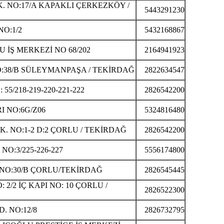
 NO:17/A KAPAKLI ÇERKEZKÖY /
5443291230
O:1/2
5432168867
İŞ MERKEZİ NO 68/202
2164941923
NO:38/B SÜLEYMANPAŞA / TEKİRDAĞ
2822634547
/218-219-220-221-222
2826542200
I NO:6G/Z06
5324816480
 NO:1-2 D:2 ÇORLU / TEKİRDAĞ
2826542200
O:3/225-226-227
5556174800
 NO:30/B ÇORLU/TEKİRDAĞ
2826545445
2/2 İÇ KAPI NO: 10 ÇORLU /
2826522300
. NO:12/8
2826732795