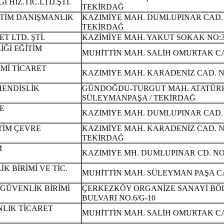
 HİZ.TİC.LTD.ŞTİ.
TEKİRDAĞ
ĞİTİM DANIŞMANLIK
KAZIMİYE MAH. DUMLUPINAR CAD. NO
TEKİRDAĞ
T LTD. ŞTİ.
KAZİMİYE MAH. YAKUT SOKAK NO:3
İĞİ EĞİTİM
MUHİTTİN MAH. SALİH OMURTAK CAD
İMİ TİCARET
KAZIMİYE MAH. KARADENİZ CAD. NO
HENDİSLİK
GÜNDOĞDU-TURGUT MAH. ATATÜRK 
SÜLEYMANPAŞA / TEKİRDAĞ
VE
KAZIMİYE MAH. DUMLUPINAR CAD. NO:
TİM ÇEVRE
KAZIMİYE MAH. KARADENİZ CAD. NO: 
TEKİRDAĞ
M
KAZIMİYE MH. DUMLUPINAR CD. NO
 BİRİMİ VE TİC.
MUHİTTİN MAH. SÜLEYMAN PAŞA CA
GÜVENLİK BİRİMİ
ÇERKEZKÖY ORGANİZE SANAYİ BÖL
BULVARI NO.6/G-10
NLIK TİCARET
MUHİTTİN MAH. SALİH OMURTAK CAD