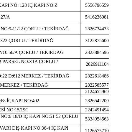
PI NO: 128 İÇ KAPI NO:Z
5556796559
27/A
5416236081
O:9-11/22 ÇORLU / TEKİRDAĞ
2826734433
322 ÇORLU / TEKİRDAĞ
3122875600
O: 56/A ÇORLU / TEKİRDAĞ
2323884596
2 PARSEL NO:Z1A ÇORLU /
2826911104
22 D:612 MERKEZ / TEKİRDAĞ
2822618486
 MERKEZ / TEKİRDAĞ
2822585577
2124655969
8 İÇKAPI NO:402
2826542200
İ NO:15/19C
2242491494
:6-18/D İÇ KAPI NO:51-52 ÇORLU
5334954563
RI DIŞ KAPI NO:36-4 İÇ KAPI
2126575710