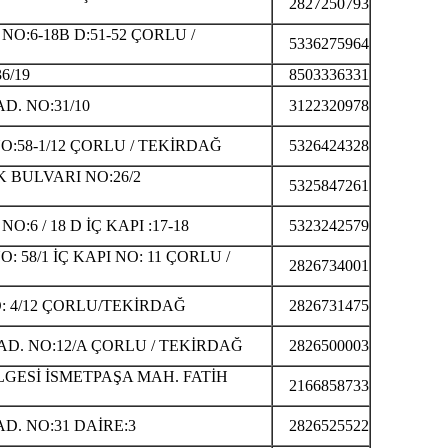
2827250793
:6-18B D:51-52 ÇORLU /
5336275964
6/19
8503336331
. NO:31/10
3122320978
:58-1/12 ÇORLU / TEKİRDAĞ
5326424328
BULVARI NO:26/2
5325847261
6 / 18 D İÇ KAPI :17-18
5323242579
58/1 İÇ KAPI NO: 11 ÇORLU /
2826734001
: 4/12 ÇORLU/TEKİRDAĞ
2826731475
D. NO:12/A ÇORLU / TEKİRDAĞ
2826500003
GESİ İSMETPAŞA MAH. FATİH
2166858733
. NO:31 DAİRE:3
2826525522