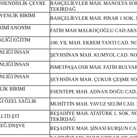
ÜHENDİSLİK ÇEVRE
BAHÇELİEVLER MAH. MANOLYA SOK.
TEKİRDAĞ
ENLİK BİRİMİ
BAHÇELİEVLER MAH. PINAR 1 SOK. N
RİMİ ANONİM
FATİH MAH MALKOÇOĞLU CAD AKSU 
LİĞİ EĞİTİM
100. YIL MAH. EKREM TANTI CAD. 
NLİĞİ İNSAN
ŞEYHSİNAN MAH. KUMYOL CAD. NO: 55
NLİĞİ İNSAN
İSMETPAŞA OSB MAH. FATİH BULVAR
NLİĞİ İNSAN
ŞEYHSİNAN MAH. ÇUKUR ÇEŞME SOK.
İK BİRİMİ
ESENTEPE MAH. ADNAN DOĞU CAD. N
Ğİ ÖZEL SAĞLIK
MUHİTTİN MAH. YAVUZ SELİM CAD.
REŞADİYE MAH. ATATÜRK 1. SOK. NO: 
LTD.ŞTİ
TEKİRDAĞ
.EĞ.DNŞVE
REŞADİYE MAH. ŞİNASİ KURŞUN CAD