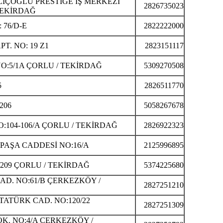
LIÇOĞLU PRESTİGE İŞ MERKEZİ
2826735023
/TEKİRDAĞ
 76/D-E
2822222000
T. NO: 19 Z1
2823151117
NO:5/1A ÇORLU / TEKİRDAĞ
5309270508
5
2826511770
206
5058267678
:104-106/A ÇORLU / TEKİRDAĞ
2826922323
AŞA CADDESİ NO:16/A
2125996895
209 ÇORLU / TEKİRDAĞ
5374225680
AD. NO:61/B ÇERKEZKÖY /
2827251210
ATÜRK CAD. NO:120/22
2827251309
K. NO:4/A ÇERKEZKÖY /