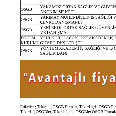
YAKAMOZ ORTAK SAĞLIK VE GÜVEN
OSGB
ANONİM ŞİRKETİ
YARIMAY MÜHENDİSLİK İŞ SAĞLIĞI 
OSGB
ÇEVRE DANIŞMANLI
YENİ EKOL ORTAK SAĞLIK GÜVENLİK
OSGB
VE DANIŞMA
EĞİTİM
YENİ KURULACAK İLKEAKADEMİ İŞ S
KURUMU
GÜV.EĞ.DNŞ.LTD.ŞTİ
YÖNTEM AKADEMİ İŞ SAĞLIĞI VE İŞ 
OSGB
SAĞLIK DANI
Etiketler ; Tekirdağ OSGB Firması,
Tekirdağda
OSGB Fir
Tekirdağ
OSGBler,
Tekirdağdaki
OSGBler,
OSGB Firmal