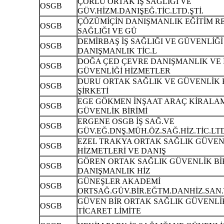
ÇORLU ORTAK İŞ SAĞLIĞI VE
OSGB
GÜV.HİZM.DANIŞEĞ.TİC.LTD.ŞTİ.
ÇÖZÜMİÇİN DANIŞMANLIK EĞİTİM R
OSGB
SAĞLIĞI VE GÜ
DEMİRBAŞ İŞ SAĞLIĞI VE GÜVENLİĞİ
OSGB
DANIŞMANLIK TİC.L
DOĞA ÇED ÇEVRE DANIŞMANLIK VE İ
OSGB
GÜVENLİĞİ HİZMETLER
DURU ORTAK SAĞLIK VE GÜVENLİK B
OSGB
ŞİRKETİ
EGE GÖKMEN İNŞAAT ARAÇ KİRALA
OSGB
GÜVENLİK BİRİMİ
ERGENE OSGB İŞ SAĞ.VE
OSGB
GÜV.EĞ.DNŞ.MÜH.ÖZ.SAĞ.HİZ.TİC.LTD
EZEL TRAKYA ORTAK SAĞLIK GÜVENL
OSGB
HİZMETLERİ VE DANIŞ
GÖREN ORTAK SAĞLIK GÜVENLİK BİR
OSGB
DANIŞMANLIK HİZ
GÜNEŞLER AKADEMİ
OSGB
ORTSAĞ.GÜV.BİR.EĞTM.DANHİZ.SAN.T
GÜVEN BİR ORTAK SAĞLIK GÜVENLİK
OSGB
TİCARET LİMİTE