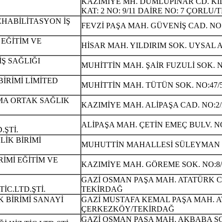
KAZIMİYE MH. DUMLUPINAR CD. KI
KAT: 2 NO: 9/11 DAİRE NO: 7 ÇORLU
EHABİLİTASYON İŞ
FEVZİ PAŞA MAH. GÜVENİŞ CAD. NO:
 EĞİTİM VE
HİSAR MAH. YILDIRIM SOK. UYSAL AP
Ş SAĞLIĞI
MUHİTTİN MAH. ŞAİR FUZULİ SOK. 
İRİMİ LİMİTED
MUHİTTİN MAH. TÜTÜN SOK. NO:47/
MA ORTAK SAĞLIK
KAZIMİYE MAH. ALİPAŞA CAD. NO:2/
ALİPAŞA MAH. ÇETİN EMEÇ BULV. NO
.ŞTİ.
İK BİRİMİ
MUHUTTİN MAHALLESİ SÜLEYMAN P
İMİ EĞİTİM VE
KAZIMİYE MAH. GÖREME SOK. NO:8/
GAZİ OSMAN PAŞA MAH. ATATÜRK C
İC.LTD.ŞTİ.
TEKİRDAĞ
 BİRİMİ SANAYİ
GAZİ MUSTAFA KEMAL PAŞA MAH. AT
ÇERKEZKÖY/TEKİRDAĞ
GAZİ OSMAN PAŞA MAH. AKBABA SO