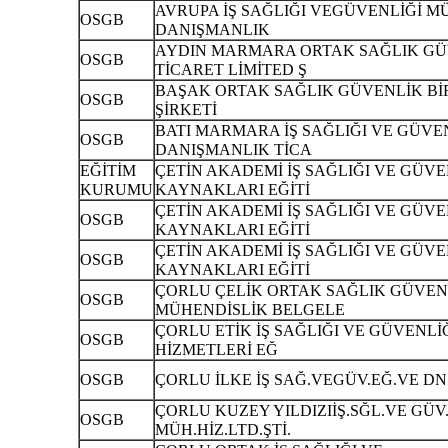
AVRUPA İŞ SAĞLIĞI VEGÜVENLİĞİ M
OSGB
DANIŞMANLIK
AYDIN MARMARA ORTAK SAĞLIK GÜV
OSGB
TİCARET LİMİTED Ş
BAŞAK ORTAK SAĞLIK GÜVENLİK Bİ
OSGB
ŞİRKETİ
BATI MARMARA İŞ SAĞLIĞI VE GÜVEN
OSGB
DANIŞMANLIK TİCA
EĞİTİM
ÇETİN AKADEMİ İŞ SAĞLIĞI VE GÜVE
KURUMU
KAYNAKLARI EĞİTİ
ÇETİN AKADEMİ İŞ SAĞLIĞI VE GÜVE
OSGB
KAYNAKLARI EĞİTİ
ÇETİN AKADEMİ İŞ SAĞLIĞI VE GÜVE
OSGB
KAYNAKLARI EĞİTİ
ÇORLU ÇELİK ORTAK SAĞLIK GÜVENL
OSGB
MÜHENDİSLİK BELGELE
ÇORLU ETİK İŞ SAĞLIĞI VE GÜVENLİ
OSGB
HİZMETLERİ EĞ
OSGB
ÇORLU İLKE İŞ SAĞ.VEGÜV.EĞ.VE DN.
ÇORLU KUZEY YILDIZIİŞ.SĞL.VE GÜV
OSGB
MÜH.HİZ.LTD.ŞTİ.