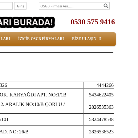
0530 575 9416
ALARI
İZMİR OSGB FİRMALARI
BİZE ULAŞIN !!!
326
4444266
OK. KARYAĞDI APT. NO:1/1B
5434622405
2. ARALIK NO:10/B ÇORLU /
2826535363
/101
5324478538
D. NO: 26/B
2826536523