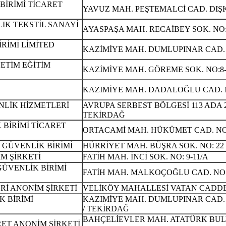
BİRİMİ TİCARET
YAVUZ MAH. PEŞTEMALCİ CAD. DIŞKA
IK TEKSTİL SANAYİ
AYASPAŞA MAH. RECAİBEY SOK. NO:
RİMİ LİMİTED
KAZİMİYE MAH. DUMLUPINAR CAD. N
NETİM EĞİTİM
KAZİMİYE MAH. GÖREME SOK. NO:8-
KAZIMİYE MAH. DADALOĞLU CAD. N
NLİK HİZMETLERİ
AVRUPA SERBEST BÖLGESİ 113 ADA 
TEKİRDAĞ
BİRİMİ TİCARET
ORTACAMİ MAH. HÜKÜMET CAD. NO:
 GÜVENLİK BİRİMİ
HÜRRİYET MAH. BÜŞRA SOK. NO: 22
M ŞİRKETİ
FATİH MAH. İNCİ SOK. NO: 9-11/A
ÜVENLİK BİRİMİ
FATİH MAH. MALKOÇOĞLU CAD. NO:6
İ ANONİM ŞİRKETİ
VELİKÖY MAHALLESİ VATAN CADDES
 BİRİMİ
KAZIMİYE MAH. DUMLUPINAR CAD. NO
/ TEKİRDAĞ
BAHÇELİEVLER MAH. ATATÜRK BULVA
ET ANONİM ŞİRKETİ