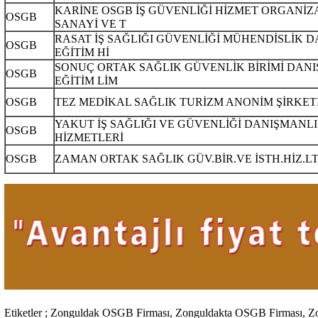
KARİNE OSGB İŞ GÜVENLİĞİ HİZMET ORGANİ
OSGB
SANAYİ VE T
RASAT İŞ SAĞLIĞI GÜVENLİĞİ MÜHENDİSLİK 
OSGB
EĞİTİM Hİ
SONUÇ ORTAK SAĞLIK GÜVENLİK BİRİMİ DAN
OSGB
EĞİTİM LİM
OSGB
TEZ MEDİKAL SAĞLIK TURİZM ANONİM ŞİRKET
YAKUT İŞ SAĞLIĞI VE GÜVENLİĞİ DANIŞMANLI
OSGB
HİZMETLERİ
OSGB
ZAMAN ORTAK SAĞLIK GÜV.BİR.VE İSTH.HİZ.LT
Etiketler ; Zonguldak OSGB Firması, Zonguldakta OSGB Firması, 