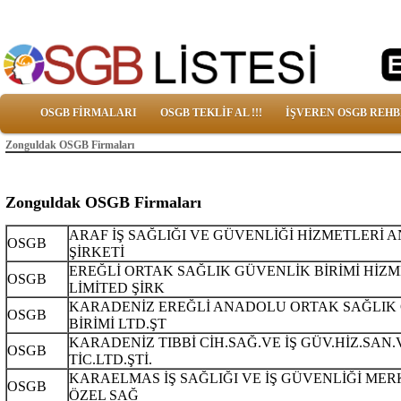
OSGB FİRMALARI
OSGB TEKLİF AL !!!
İŞVEREN OSGB REHB
Zonguldak OSGB Firmaları
Zonguldak OSGB Firmaları
ARAF İŞ SAĞLIĞI VE GÜVENLİĞİ HİZMETLERİ 
OSGB
ŞİRKETİ
EREĞLİ ORTAK SAĞLIK GÜVENLİK BİRİMİ HİZM
OSGB
LİMİTED ŞİRK
KARADENİZ EREĞLİ ANADOLU ORTAK SAĞLIK
OSGB
BİRİMİ LTD.ŞT
KARADENİZ TIBBİ CİH.SAĞ.VE İŞ GÜV.HİZ.SAN.
OSGB
TİC.LTD.ŞTİ.
KARAELMAS İŞ SAĞLIĞI VE İŞ GÜVENLİĞİ MER
OSGB
ÖZEL SAĞ