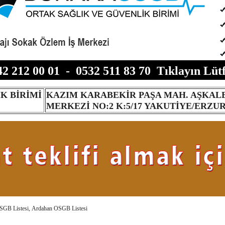
42 212 00 01
-
0532 511 83 70
Tıklayın Lütf
K BİRİMİ
KAZIM KARABEKİR PAŞA MAH. AŞKALE
MERKEZİ NO:2 K:5/17 YAKUTİYE/ERZU
OSGB Listesi, Ardahan OSGB Listesi