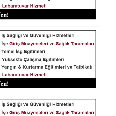
en!
en!