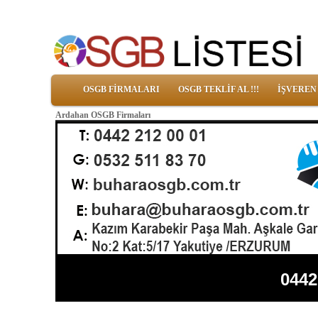
OSGB FİRMALARI
OSGB TEKLİF AL !!!
İŞVEREN
Ardahan OSGB Firmaları
0442