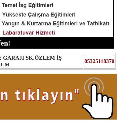
en!
 GARAJI SK.ÖZLEM İŞ
05325118370
RUM