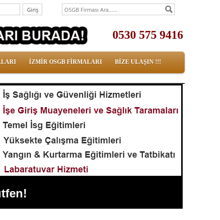
0530 575 9416
ALARI
İZMİR OSGB FİRMALARI
BİZE ULAŞIN !!!
tfen!