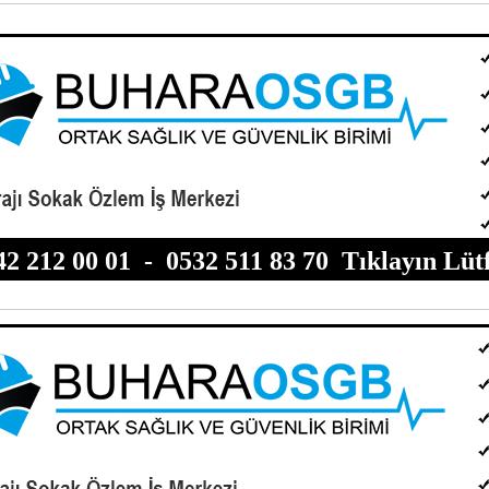
42 212 00 01
-
0532 511 83 70
Tıklayın Lüt