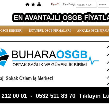
Üye Ol
Üye Girişi
 OSGB REHBERİ
İSTANBUL OSGB FİRMALARI
ANKARA OSGB FİRM
 212 00 01
-
0532 511 83 70
Tıklayın Lü