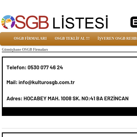
OSGB FİRMALARI
OSGB TEKLİF AL !!!
İŞVEREN OSGB REHB
Gümüşhane OSGB Firmaları